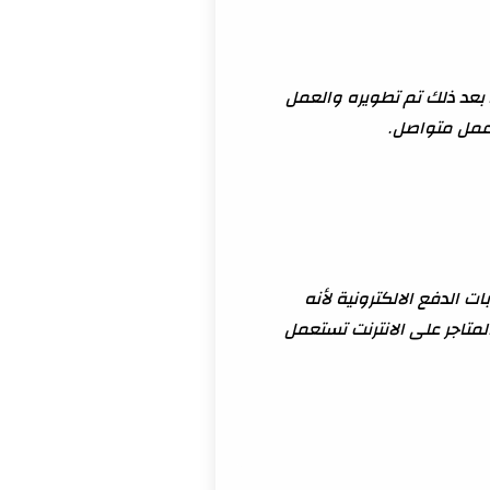
اخي الغالي لان باي بال قديم بالفعل تأسس عام 1998 تخيل! بعد ذلك تم تطويره والعمل
ت الدفع الالكترونية لأنه
لمتاجر على الانترنت تستعمل