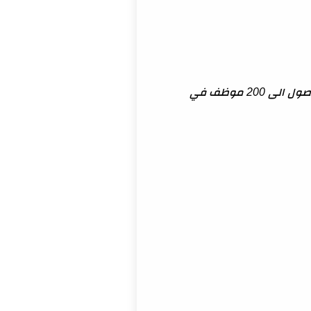
من اسمه هو يعتبر مناسب اكثر للتجار الذين يملكون شركاتهم او أعمالهم الخاصة ويمكن السماح للوصول الى 200 موظف في