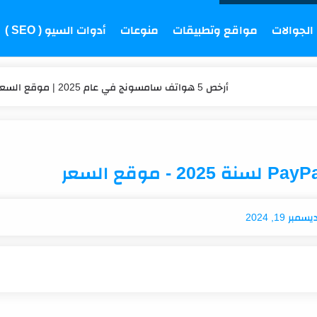
الجوالات
مواقع وتطبيقات
منوعات
أدوات السيو ( SEO )
أرخص 5 هواتف سامسونج في عام 2025 | موقع السعر
عداد الكلمات والحروف | السعر
حساب العمر | السعر
كم تكلفة شحن موبايلي في 2025؟ تعرف على أحدث الأسعار
تكلفة الاشتراك في برنامج هنقرستيشن في السعودية؟
يسمبر 19, 2024
شخصي والحساب التجاري؟