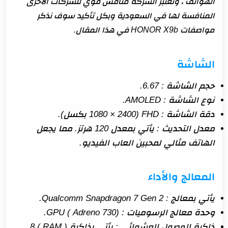
الهواتف ، وتعتبر الشركة منافس قوي للشركات الأخرى
المنافسة لها في السعودية وبكل تأكيد سوف نذكر
مواصفات HONOR X9b في هذا المقال.
الشاشة
حجم الشاشة : 6.67.
نوع الشاشة : AMOLED.
دقة الشاشة : FHD (1080 × 2400 بكسل).
معدل التحديث : يأتي بمعدل 120 هرتز. مما يجعل
الهاتف مثالي لمحبين العاب الفيديو.
المعالج والأداء
يأتي بمعالج : Qualcomm Snapdragon 7 Gen 2.
وحدة معالج الرسوميات : GPU ( Adreno 730).
ذاكرة الوصول العشوائي : يأتي بذاكرة ( RAM ) 8