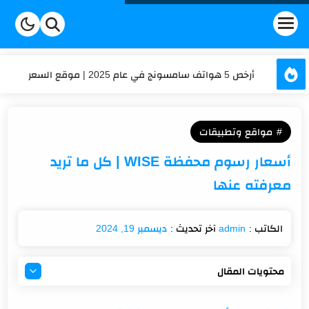
أرخص 5 هواتف سامسونج في عام 2025 | موقع السعر
عداد الكلمات والحروف | السعر
مواقع وتطبيقات
حساب العمر | السعر
أسعار رسوم محفظة WISE | كل ما تريد
كم تكلفة شحن موبايلي في 2025؟ تعرف على أحدث الأسعار
معرفته عنها
تكلفة الاشتراك في برنامج هنقرستيشن في السعودية؟
ديسمبر 19, 2024
محتويات المقال
تعرف على أسعار رسوم محفظة WISE