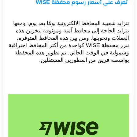
تعرف على أسعار رسوم محفظة WISE
مميزات محفظة wise
كيفية فتح حساب في محفظة Wise
كيفية استخدام Wise لتحويل الأموال الدولية
تتزايد شعبية المحافظ الالكترونية يومًا بعد يوم، ومعها
تتزايد الحاجة إلى محافظ آمنة وموثوقة لتخزين هذه
ما هي خدمة Transferwise Borderless
العملات وتحويلها. ومن بين هذه المحافظ المتوفرة،
ما هي رسوم محفظة Wise
تبرز محفظة WISE كواحدة من أكثر المحافظ احترافية
ما هي العملات التي يمكن استخدامها مع محفظة Wise
وشمولية في الوقت الحالي. تم تطوير هذه المحفظة
بواسطة فريق من المطورين المستقلين.