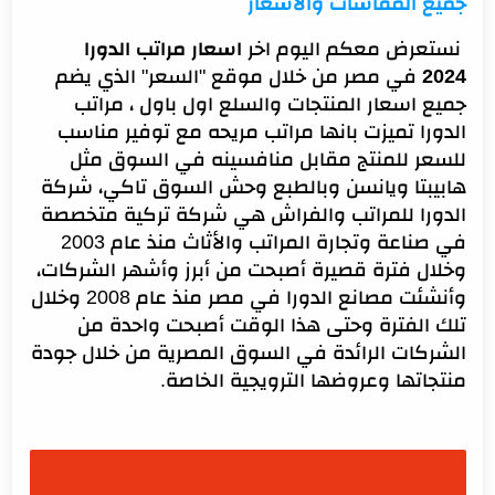
جميع المقاسات والاسعار
اسعار المراتب الدورا التركى فى مصر 2024
اسعار مراتب الدورا الطبية في مصر 2024
نستعرض معكم اليوم اخر
اسعار مراتب الدورا
2024
في مصر من خلال موقع "السعر" الذي يضم
اسعار مراتب الدورا فلامنجو 2024 في مصر
جميع اسعار المنتجات والسلع اول باول ، مراتب
نصائح قبل شراء مرتبة جديدة، من المهم مراعاة النقاط
الدورا تميزت بانها مراتب مريحه مع توفير مناسب
التالية:
للسعر للمنتج مقابل منافسينه في السوق مثل
تعليمات العناية بالمرتبة:
هابيبتا ويانسن وبالطبع وحش السوق تاكي، شركة
الدورا للمراتب والفراش هي شركة تركية متخصصة
في صناعة وتجارة المراتب والأثاث منذ عام 2003
وخلال فترة قصيرة أصبحت من أبرز وأشهر الشركات،
وأنشئت مصانع الدورا في مصر منذ عام 2008 وخلال
تلك الفترة وحتى هذا الوقت أصبحت واحدة من
الشركات الرائدة في السوق المصرية من خلال جودة
منتجاتها وعروضها الترويجية الخاصة.